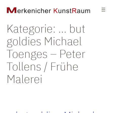
Zum
Inhalt
springen
Kategorie:
… but
goldies Michael
Toenges – Peter
Tollens / Frühe
Malerei